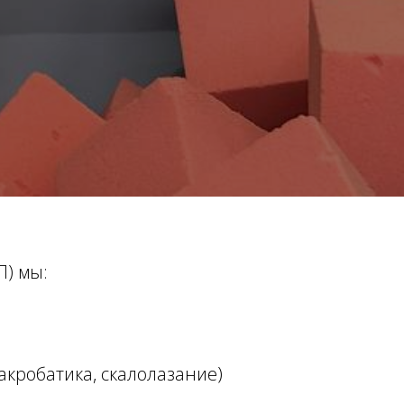
П) мы:
акробатика, скалолазание)