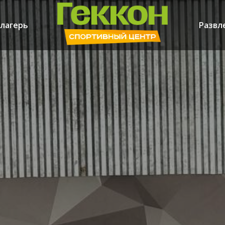
лагерь
Развл